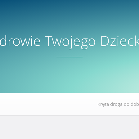
drowie Twojego Dziec
Kręta droga do dob