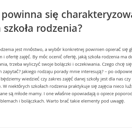
powinna się charakteryzow
 szkoła rodzenia?
rodzenia jest mnóstwo, a wybór konkretnej powinien opierać się g
i ofertę zajęć. By móc ocenić ofertę, jaką szkoła rodzenia ma d
ia, trzeba wyliczyć swoje bolączki i oczekiwania. Czego chcę si
m zapytać? Jakiego rodzaju porady mnie interesują? – po odpowie
 będziemy wiedzieć czy zakres zajęć danej szkoły jest dla nas czy
. W niektórych szkołach rodzenia praktykuje się zajęcia nieco luź
zane są młode mamy. I one właśnie opowiadają o opiece poporo
oblemach i bolączkach. Warto brać takie elementy pod uwagę.