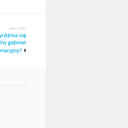
Next Post:
różnia się
lny gabinet
ynaryjny?