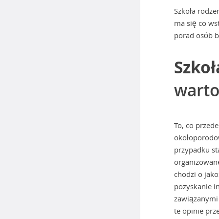
Szkoła rodzen
ma się co wst
porad osób b
Szkoł
wart
To, co przed
okołoporodowy
przypadku st
organizowane
chodzi o jak
pozyskanie in
zawiązanymi 
te opinie pr