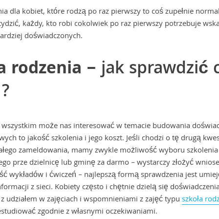
ia dla kobiet, które rodzą po raz pierwszy to coś zupełnie norma
ydzić, każdy, kto robi cokolwiek po raz pierwszy potrzebuje wsk
ardziej doświadczonych.
a rodzenia –
jak sprawdzić 
o?
e wszystkim może nas interesować w temacie budowania doświa
ch to jakość szkolenia i jego koszt. Jeśli chodzi o tę drugą kwes
ałego zameldowania, mamy zwykle możliwość wyboru szkolenia
go prze dzielnicę lub gminę za darmo – wystarczy złożyć wniosek
ość wykładów i ćwiczeń – najlepszą formą sprawdzenia jest umiej
formacji z sieci. Kobiety często i chętnie dzielą się doświadczeni
z udziałem w zajęciach i wspomnieniami z zajęć typu
szkoła rod
zestudiować zgodnie z własnymi oczekiwaniami.