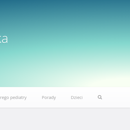
ka
rego pediatry
Porady
Dzieci
S
e
a
r
c
h