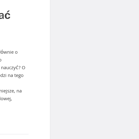
ać
łównie o
o
ę nauczyć? O
dzi na tego
niejsze, na
dowej,