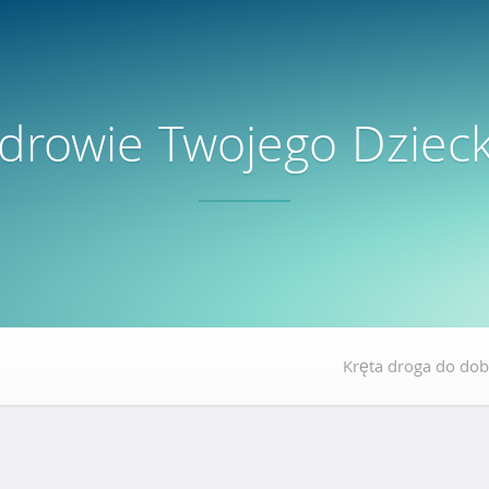
drowie Twojego Dziec
Kręta droga do dob