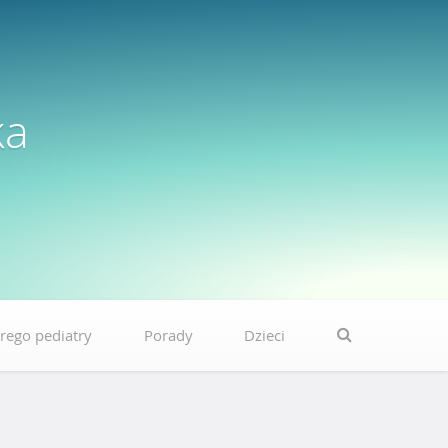
ka
rego pediatry
Porady
Dzieci
S
e
a
r
c
h