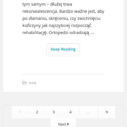
tym samym – dłużej trwa
rekonwalescencja. Bardzo ważne jest, aby
po złamaniu, skręceniu, czy zwichnięciu
kończyny jak najszybciej rozpocząć
rehabilitację. Ortopedzi odradzają …
Keep Reading
Inne
N
1
2
3
4
…
9
a
Next