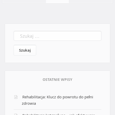
w
i
g
S
a
z
c
u
k
j
a
a
j
:
p
OSTATNIE WPISY
o
w
Rehabilitacja: Klucz do powrotu do pełni
p
zdrowia
i