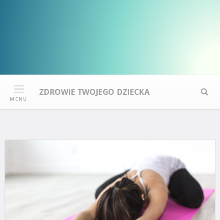
ZDROWIE TWOJEGO DZIECKA
S
MENU
e
a
r
c
h