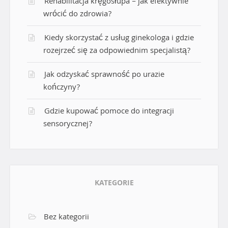
Rehabilitacja kręgosłupa – jak efektywnie
s
wrócić do zdrowia?
a
Kiedy skorzystać z usług ginekologa i gdzie
c
rozejrzeć się za odpowiednim specjalistą?
h
Jak odzyskać sprawność po urazie
kończyny?
Gdzie kupować pomoce do integracji
sensorycznej?
KATEGORIE
Bez kategorii