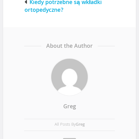
o
Kiedy potrzebne są wkładki
ortopedyczne?
s
t
About the Author
n
a
v
i
Greg
g
All Posts By
Greg
a