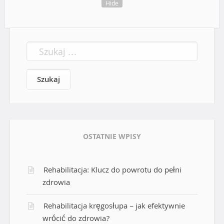
t
Hide
i
S
o
z
u
n
k
a
j
:
OSTATNIE WPISY
Rehabilitacja: Klucz do powrotu do pełni
zdrowia
Rehabilitacja kręgosłupa – jak efektywnie
wrócić do zdrowia?