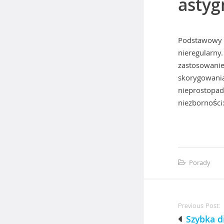
asty
Podstawowy p
nieregularny
zastosowanie
skorygowania
nieprostopad
niezborności
Porady
P
Previous Post:
Szybka d