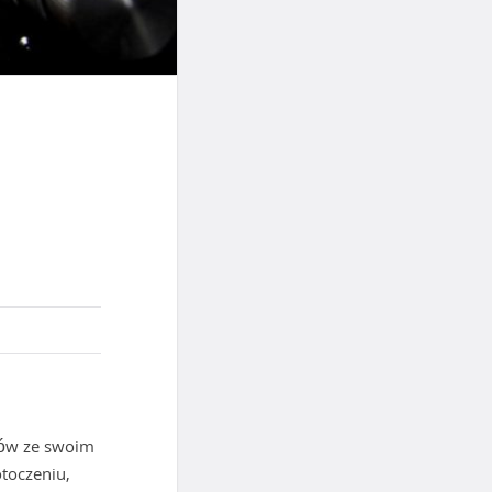
mów ze swoim
toczeniu,