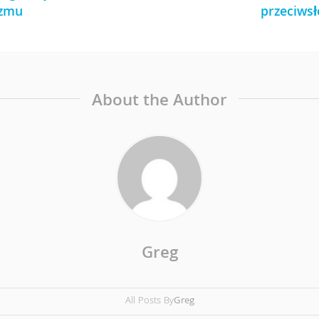
yzmu
przeciws
About the Author
Greg
All Posts By
Greg