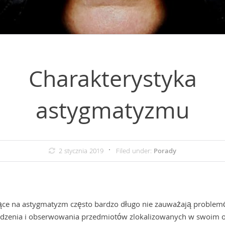
Charakterystyka
astygmatyzmu
2 stycznia 2019
Filed under:
Porady
ące na astygmatyzm często bardzo długo nie zauważają proble
zenia i obserwowania przedmiotów zlokalizowanych w swoim o