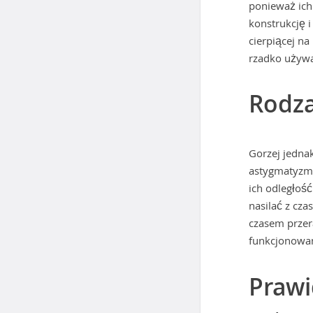
ponieważ ich
konstrukcję 
cierpiącej n
rzadko używ
Rodz
Gorzej jedna
astygmatyzme
ich odległość
nasilać z cz
czasem przer
funkcjonowan
Prawi