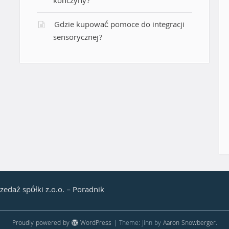
kończyny?
Gdzie kupować pomoce do integracji
sensorycznej?
zedaż spółki z.o.o. – Poradnik
Proudly powered by
WordPress
|
Theme: Jinn by
Aaron Snowberger
.