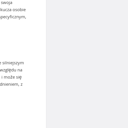
 swoja
okucza osobie
specyficznym,
 silniejszym
 względu na
 i może się
dnieniem, z