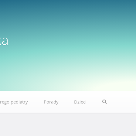
ka
rego pediatry
Porady
Dzieci
S
e
a
r
c
h