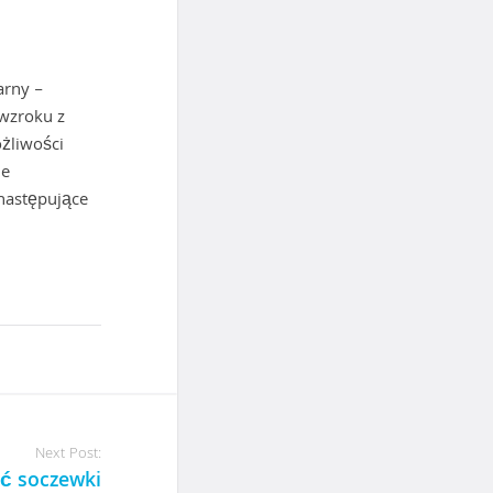
arny –
 wzroku z
żliwości
ne
następujące
Next Post:
ać soczewki