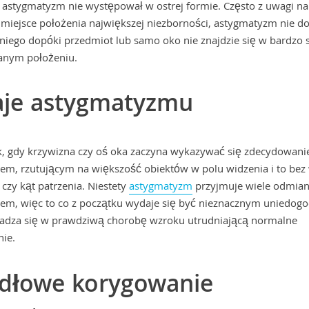
 astygmatyzm nie występował w ostrej formie. Często z uwagi na
i miejsce położenia największej niezborności, astygmatyzm nie d
a niego dopóki przedmiot lub samo oko nie znajdzie się w bardzo 
anym położeniu.
aje astygmatyzmu
k, gdy krzywizna czy oś oka zaczyna wykazywać się zdecydowanie
m, rzutującym na większość obiektów w polu widzenia i to bez
 czy kąt patrzenia. Niestety
astygmatyzm
przyjmuje wiele odmian
asem, więc to co z początku wydaje się być nieznacznym uniedogo
adza się w prawdziwą chorobę wzroku utrudniającą normalne
ie.
dłowe korygowanie