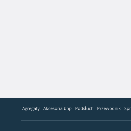
Agregaty
Akcesoria bhp
Podsłuch
Przewodnik
Spr