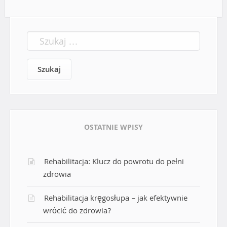
S
z
u
k
a
j
:
OSTATNIE WPISY
Rehabilitacja: Klucz do powrotu do pełni
zdrowia
Rehabilitacja kręgosłupa – jak efektywnie
wrócić do zdrowia?