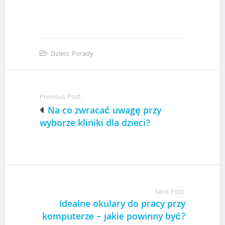
Dzieci
,
Porady
P
Previous Post:
o
Na co zwracać uwagę przy
wyborze kliniki dla dzieci?
s
t
n
Next Post:
Idealne okulary do pracy przy
a
komputerze – jakie powinny być?