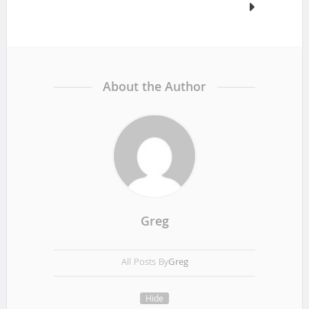
v
i
g
About the Author
a
t
i
o
Greg
n
All Posts By
Greg
Hide