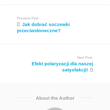
P
Previous Post:
Jak dobrać soczewki
o
przeciwsłoneczne?
s
t
Next Post:
n
Efekt polaryzacji dla naszej
satysfakcji!
a
v
About the Author
i