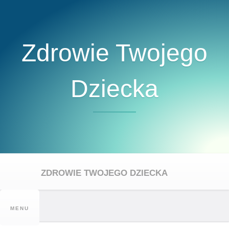
S
k
i
Zdrowie Twojego
p
t
o
Dziecka
c
o
n
t
e
n
t
S
ZDROWIE TWOJEGO DZIECKA
e
a
r
c
MENU
h