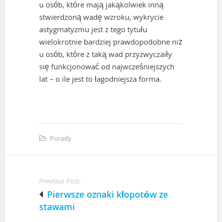
u osób, które mają jakąkolwiek inną
stwierdzoną wadę wzroku, wykrycie
astygmatyzmu jest z tego tytułu
wielokrotnie bardziej prawdopodobne niż
u osób, które z taką wad przyzwyczaiły
się funkcjonować od najwcześniejszych
lat – o ile jest to łagodniejsza forma.
Porady
P
Previous Post:
o
Pierwsze oznaki kłopotów ze
stawami