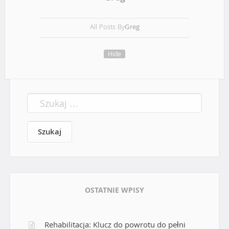
i
o
All Posts By
Greg
n
Hide
S
z
u
k
a
j
:
OSTATNIE WPISY
Rehabilitacja: Klucz do powrotu do pełni