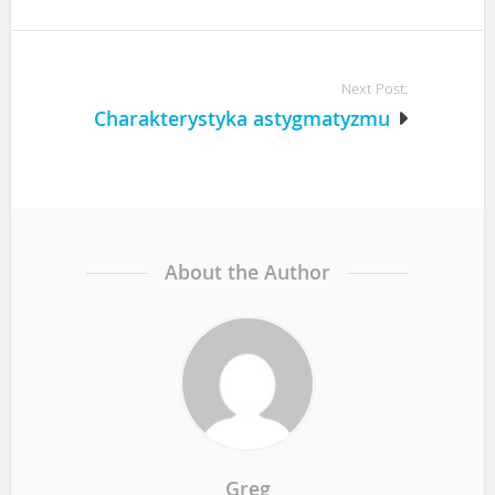
s
t
Next Post:
n
Charakterystyka astygmatyzmu
a
v
i
About the Author
g
a
t
Greg